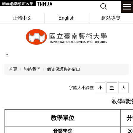
跳
Keyword
到
主
正體中文
English
網站導覽
要
內
容
區
:::
首頁
聯絡我們
個資保護聯絡窗口
字體大小調整
小
中
大
教學聯
教學單位
分
音樂學院
20