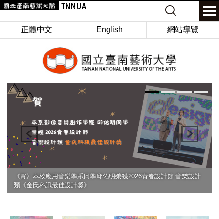
跳
Keyword
到
主
正體中文
English
網站導覽
要
內
容
區
《賀》本校應用音樂學系同學邱佑明榮獲2026青春設計節 音樂設計
類《金氏科訊最佳設計獎》
:::