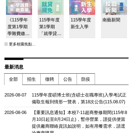
《115學年
115學年度
115學年度
南藝新聞
度第1學期
第1學期
新生入學
學雜費繳費
「就學貸款
單》已開放
及學雜費減
更多校園焦點...
線上列印
免」最新公
告
最新消息
全部
招生
徵聘
公告
防疫
2026-08-07
115學年度碩博士班(含碩士在職專班)入學考試正
備取生報到情形一覽表，第18次公告(115.08.07)
2026-08-06
【重要訊息通知】本校7-11超商整修期間(115年8
月10日起至8月24日止)，暫停營業，謹提供便當
提供廠商聯絡資訊如說明，如有用餐需求，請逕
洽廠商購買。