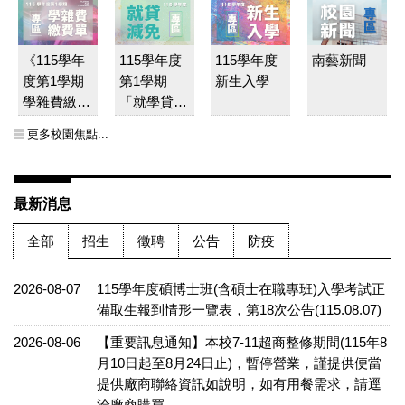
《115學年
115學年度
115學年度
南藝新聞
度第1學期
第1學期
新生入學
學雜費繳費
「就學貸款
單》已開放
及學雜費減
更多校園焦點...
線上列印
免」最新公
告
最新消息
全部
招生
徵聘
公告
防疫
2026-08-07
115學年度碩博士班(含碩士在職專班)入學考試正
備取生報到情形一覽表，第18次公告(115.08.07)
2026-08-06
【重要訊息通知】本校7-11超商整修期間(115年8
月10日起至8月24日止)，暫停營業，謹提供便當
提供廠商聯絡資訊如說明，如有用餐需求，請逕
洽廠商購買。