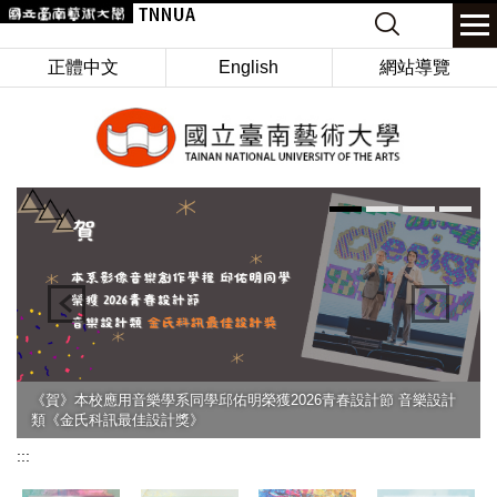
跳
Keyword
到
主
正體中文
English
網站導覽
要
內
容
區
《賀》本校應用音樂學系同學邱佑明榮獲2026青春設計節 音樂設計
類《金氏科訊最佳設計獎》
:::