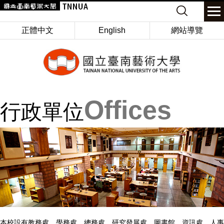
跳
搜索
到
主
正體中文
English
網站導覽
要
內
容
區
Offices
行政單位
本校設有教務處、學務處、總務處、研究發展處、圖書館、資訊處、人事