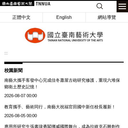
跳
Keyword
到
主
正體中文
English
網站導覽
要
內
容
區
:::
校園新聞
南藝大攜手客發中心完成佳冬蕭屋古砲研究修護，重現六堆保
鄉衛土歷史記憶！
2026-08-07 00:00
教育攜手、藝術同行，南藝大祝福官田國中新任校長履新！
2026-08-05 00:00
應用所研究生張書瑋勇闖挪威國際舞台，成為拉維克石雕創作