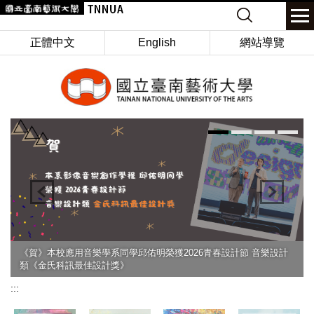
跳
Keyword
到
主
正體中文
English
網站導覽
要
內
容
區
《賀》本校應用音樂學系同學邱佑明榮獲2026青春設計節 音樂設計
類《金氏科訊最佳設計獎》
:::