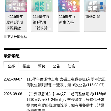
《115學年
115學年度
115學年度
南藝新聞
度第1學期
第1學期
新生入學
學雜費繳費
「就學貸款
單》已開放
及學雜費減
更多校園焦點...
線上列印
免」最新公
告
最新消息
全部
招生
徵聘
公告
防疫
2026-08-07
115學年度碩博士班(含碩士在職專班)入學考試正
備取生報到情形一覽表，第18次公告(115.08.07)
2026-08-06
【重要訊息通知】本校7-11超商整修期間(115年8
月10日起至8月24日止)，暫停營業，謹提供便當
提供廠商聯絡資訊如說明，如有用餐需求，請逕
洽廠商購買。